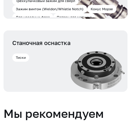
Трехкулачковый зажим для сверл
Зажим винтом (Weldon/Whistle Notch)
Конус Морзе
Для насадных фрез
Патрон для метчика
Станочная оснастка
Тиски
Мы рекомендуем