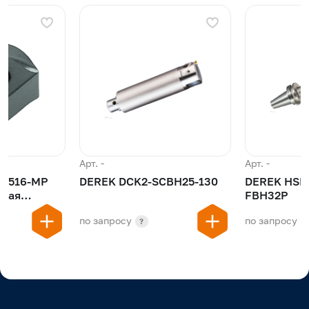
Арт. -
Арт. -
20516-MP
DEREK DCK2-SCBH25-130
DEREK HSK
FBH32P
пластина
по запросу
по запросу
?