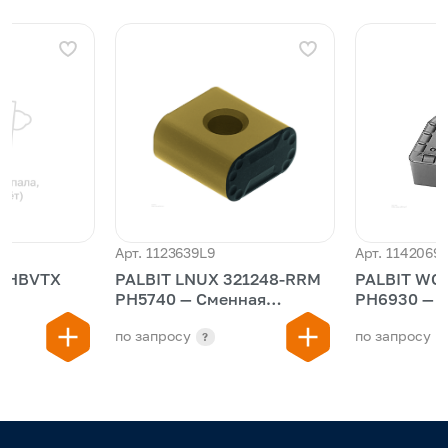
Арт. 1123639L9
Арт. 1142069
0HBVTX
PALBIT LNUX 321248-RRM
PALBIT WC
PH5740 — Сменная
PH6930 — Пластина
многогранная пластина
сменная св
по запросу
по запросу
?