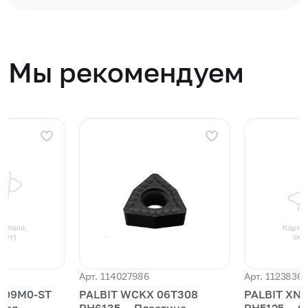
Мы рекомендуем
Арт. 114027986
Арт. 1123836
209M0-ST
PALBIT WCKX 06T308
PALBIT XN