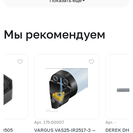
Показать еще
Мы рекомендуем
Арт. 175-00007
Арт. -
50505
VARGUS VAS25-IR2517-3 —
DEREK DH-D