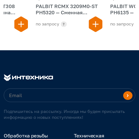
6T308
PALBIT RCMX 3209M0-ST
PALBIT WC
PH5320 — Сменная
PH6135 — Пластина
ильная
многогранная пластина
сменная св
по запросу
по запросу
?
Подпишитесь на рассылку. Иногда мы будем присылать
информацию о новых поступлениях!
Обработка резьбы
Техническая