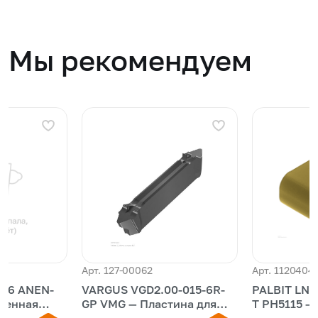
Мы рекомендуем
Арт. 127-00062
Арт. 1120404
206 ANEN-
VARGUS VGD2.00-015-6R-
PALBIT LNU
GP VMG — Пластина для
T PH5115 — Сменная
пластина
обработки канавок
многогранн