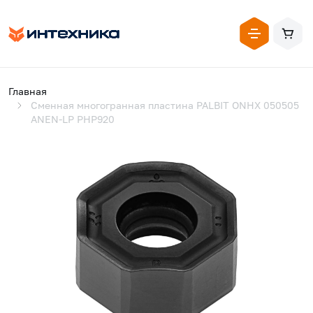
Главная
Сменная многогранная пластина PALBIT ONHX 050505
ANEN-LP PHP920