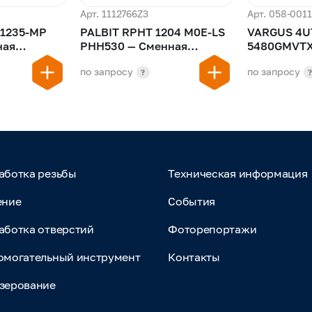
Арт. 1112766Z3
Арт. 058-001
01235-MP
PALBIT RPHT 1204 M0E-LS
VARGUS 4U
PHH530 — Сменная
5480GMVTX — Пласти
пластина
многогранная пластина
для обрабо
по запросу
по запросу
деталей
?
аботка резьбы
Техническая информация
ение
События
аботка отверстий
Фоторепортажи
омогательный инструмент
Контакты
зерование