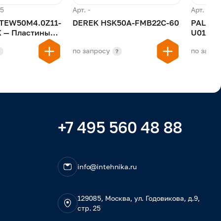
15
Арт. -
Арт. 181
TEW50M4.0Z11-
DEREK HSK50A-FMB22C-60
PALBIT
ны
U012165 — Фрез
тки зубчатых
центра
по запросу
по запро
концев
?
?
+7 495 560 48 88
info@intehnika.ru
129085, Москва, ул. Годовикова, д.9,
стр. 25