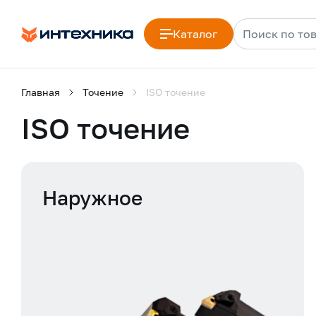
Каталог
Главная
Точение
ISO точение
ISO точение
Наружное