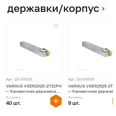
державки/корпуса
›
Арт. 131-00033
Арт. 131-00005
VARGUS VGER2020-2T21PH
VARGUS VGER2525-2T2
— Канавочная державка
— Канавочная державк
моноблок наружная
моноблок наружная
Осталось
Осталось
40 шт.
9 шт.