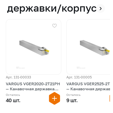
державки/корпуса
›
Арт. 131-00033
Арт. 131-00005
VARGUS VGER2020-2T21PH
VARGUS VGER2525-2T2
— Канавочная державка
— Канавочная державк
моноблок наружная
моноблок наружная
Осталось
Осталось
40 шт.
9 шт.