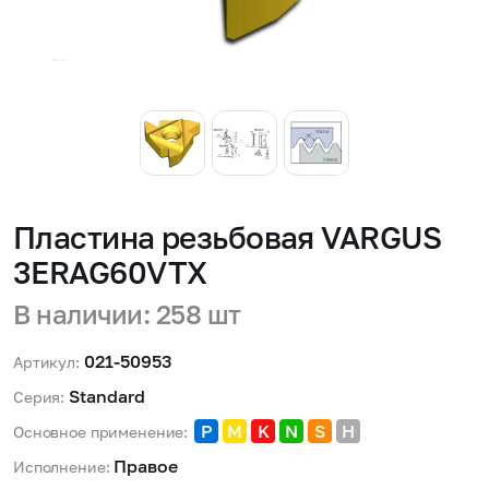
Пластина резьбовая VARGUS
3ERAG60VTX
В наличии: 258 шт
021-50953
Артикул:
Standard 
Серия:
P
M
K
N
S
H
Основное применение:
Правое 
Исполнение: