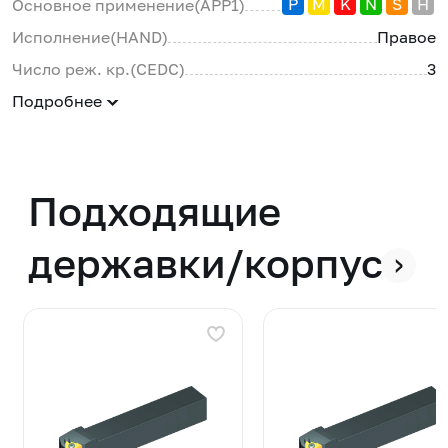
P
M
K
N
S
H
Основное применение(APP1)
Исполнение(HAND)
Правое
Число реж. кр.(CEDC)
3
Подробнее
Подходящие
державки/корпуса
›