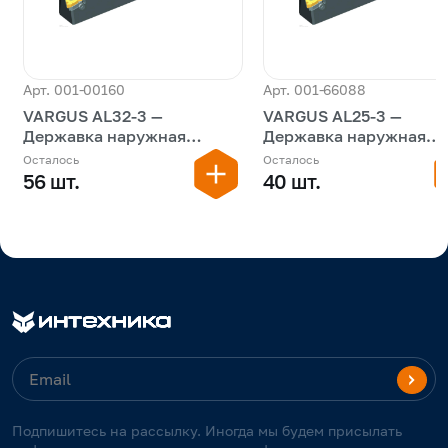
Арт. 001-00160
Арт. 001-66088
VARGUS AL32-3 —
VARGUS AL25-3 —
Державка наружная
Державка наружная
резьбовая
резьбовая
Осталось
Осталось
56 шт.
40 шт.
Подпишитесь на рассылку. Иногда мы будем присылать