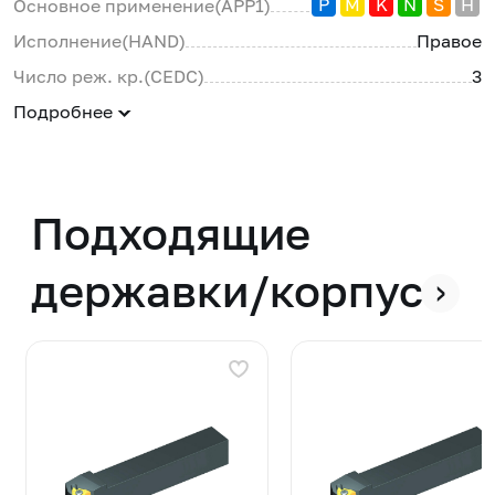
P
M
K
N
S
H
Основное применение(APP1)
Исполнение(HAND)
Правое
Число реж. кр.(CEDC)
3
Подробнее
Подходящие
державки/корпуса
›