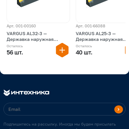
Арт. 001-00160
Арт. 001-66088
VARGUS AL32-3 —
VARGUS AL25-3 —
Державка наружная
Державка наружная
резьбовая
резьбовая
Осталось
Осталось
56 шт.
40 шт.
Подпишитесь на рассылку. Иногда мы будем присылать