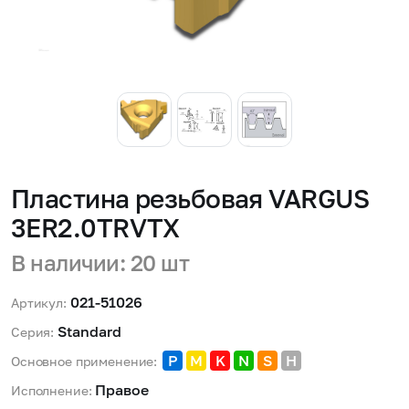
Пластина резьбовая VARGUS
3ER2.0TRVTX
В наличии: 20 шт
021-51026
Артикул:
Standard 
Серия:
P
M
K
N
S
H
Основное применение:
Правое 
Исполнение: