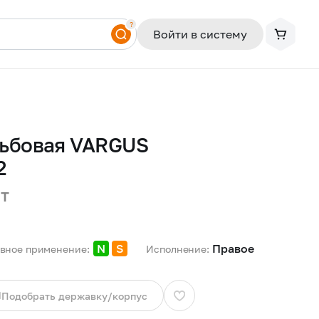
?
Войти в систему
зьбовая VARGUS
2
шт
N
S
Правое 
вное применение:
Исполнение:
Подобрать державку/корпус