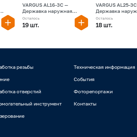
VARGUS AL16-3C —
VARGUS AL25-3C 
Державка наружная
Державка наруж
резьбовая
резьбовая
Осталось
Осталось
19 шт.
18 шт.
аботка резьбы
Техническая информация
ение
События
аботка отверстий
Фоторепортажи
омогательный инструмент
Контакты
зерование