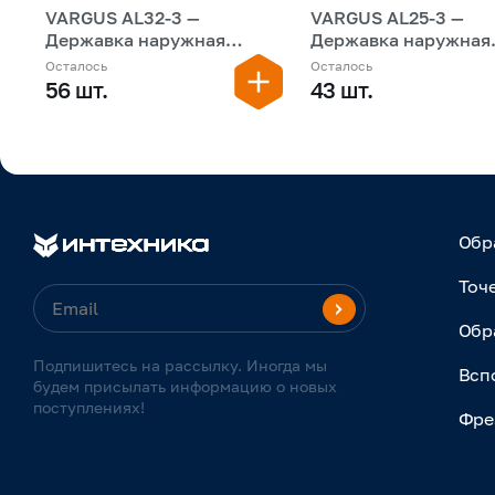
VARGUS AL32-3 —
VARGUS AL25-3 —
Державка наружная
Державка наружная
резьбовая
резьбовая
Осталось
Осталось
56 шт.
43 шт.
Обр
Точ
Обр
Подпишитесь на рассылку. Иногда мы
Всп
будем присылать информацию о новых
поступлениях!
Фре