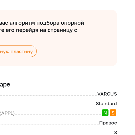
вас алгоритм подбора опорной
е его перейдя на страницу с
ную пластину
аре
VARGUS
Standard
N
S
(APP1)
Правое
3