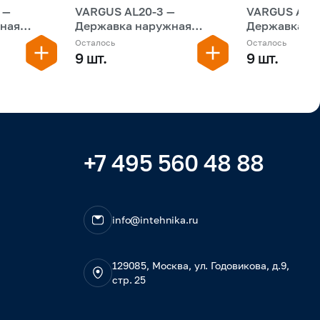
—
VARGUS AL20-3 —
VARGUS ALCN
ная
Державка наружная
Державка н
резьбовая
резьбовая
Осталось
Осталось
9 шт.
9 шт.
+7 495 560 48 88
info@intehnika.ru
129085, Москва, ул. Годовикова, д.9,
стр. 25