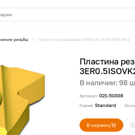
чение резьбы
Пластина резьбовая VARGUS 3ER0.5ISOVK2
Пластина ре
3ER0.5ISOVK
В наличии: 98 
021-51008
Артикул:
Standard 
Серия:
Осно
В корзину