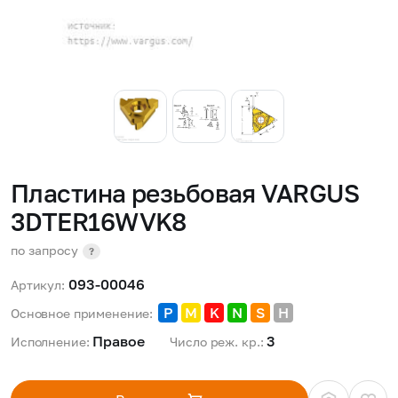
Пластина резьбовая VARGUS
3DTER16WVK8
по запросу
?
093-00046
Артикул:
P
M
K
N
S
H
Основное применение:
Правое 
3 
Исполнение:
Число реж. кр.: