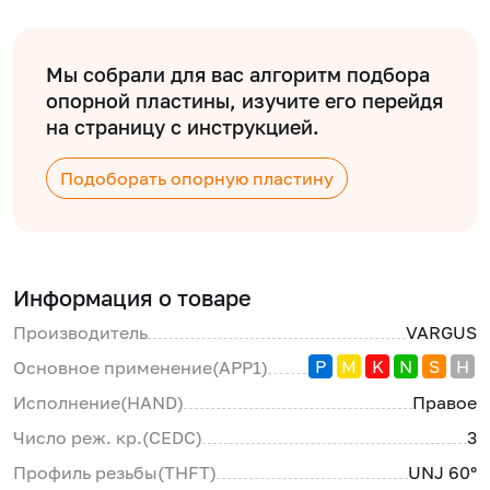
Мы собрали для вас алгоритм подбора
опорной пластины, изучите его перейдя
на страницу с инструкцией.
Подоборать опорную пластину
Информация о товаре
Производитель
VARGUS
P
M
K
N
S
H
Основное применение(APP1)
Исполнение(HAND)
Правое
Число реж. кр.(CEDC)
3
Профиль резьбы(THFT)
UNJ 60°