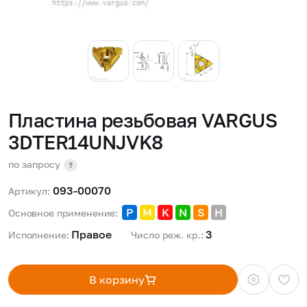
Пластина резьбовая VARGUS
3DTER14UNJVK8
по запросу
?
093-00070
Артикул:
P
M
K
N
S
H
Основное применение:
Правое 
3 
Исполнение:
Число реж. кр.:
В корзину