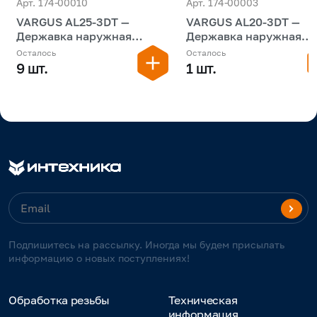
Арт. 174-00010
Арт. 174-00003
VARGUS AL25-3DT —
VARGUS AL20-3DT —
Державка наружная
Державка наружная
резьбовая
резьбовая
Осталось
Осталось
9 шт.
1 шт.
Подпишитесь на рассылку. Иногда мы будем присылать
информацию о новых поступлениях!
Обработка резьбы
Техническая
информация