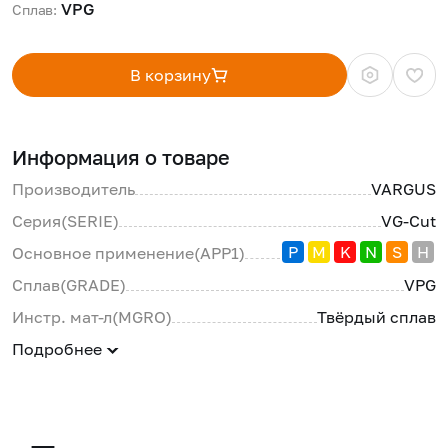
VPG 
Сплав:
В корзину
Информация о товаре
Производитель
VARGUS
Серия(SERIE)
VG-Cut
P
M
K
N
S
H
Основное применение(APP1)
Сплав(GRADE)
VPG
Инстр. мат-л(MGRO)
Твёрдый сплав
Подробнее