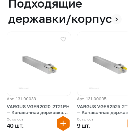
Подходящие
державки/корпуса
›
Арт. 131-00033
Арт. 131-00005
VARGUS VGER2020-2T21PH
VARGUS VGER2525-2T2
— Канавочная державка
— Канавочная державк
моноблок наружная
моноблок наружная
Осталось
Осталось
40 шт.
9 шт.