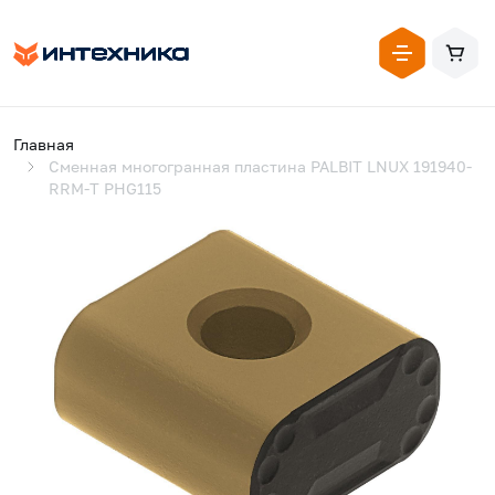
Главная
Сменная многогранная пластина PALBIT LNUX 191940-
RRM-T PHG115